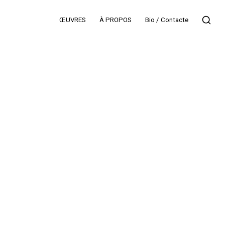
ŒUVRES
À PROPOS
Bio / Contacte