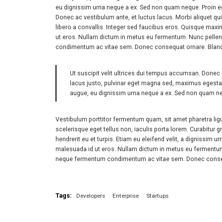
eu dignissim urna neque a ex. Sed non quam neque. Proin eget
Donec ac vestibulum ante, et luctus lacus. Morbi aliquet qui
libero a convallis. Integer sed faucibus eros. Quisque maxi
ut eros. Nullam dictum in metus eu fermentum. Nunc pellent
condimentum ac vitae sem. Donec consequat ornare. Blandit 
Ut suscipit velit ultrices dui tempus accumsan. Donec 
lacus justo, pulvinar eget magna sed, maximus egesta
augue, eu dignissim urna neque a ex. Sed non quam nequ
Vestibulum porttitor fermentum quam, sit amet pharetra ligula
scelerisque eget tellus non, iaculis porta lorem. Curabitur 
hendrerit eu et turpis. Etiam eu eleifend velit, a dignissim
malesuada id ut eros. Nullam dictum in metus eu fermentum. 
neque fermentum condimentum ac vitae sem. Donec consequa
Tags:
Developers
Enterprise
Startups