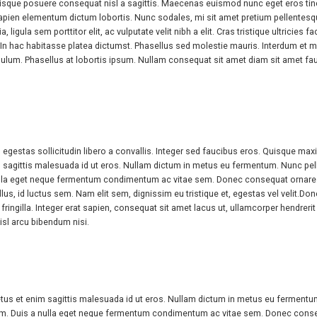
uisque posuere consequat nisl a sagittis. Maecenas euismod nunc eget eros tin
e sapien elementum dictum lobortis. Nunc sodales, mi sit amet pretium pellentesque
 ligula sem porttitor elit, ac vulputate velit nibh a elit. Cras tristique ultricies
udin. In hac habitasse platea dictumst. Phasellus sed molestie mauris. Interdum 
tibulum. Phasellus at lobortis ipsum. Nullam consequat sit amet diam sit amet
estas sollicitudin libero a convallis. Integer sed faucibus eros. Quisque maximu
sagittis malesuada id ut eros. Nullam dictum in metus eu fermentum. Nunc pellent
lla eget neque fermentum condimentum ac vitae sem. Donec consequat ornare. B
us, id luctus sem. Nam elit sem, dignissim eu tristique et, egestas vel velit.Don
fringilla. Integer erat sapien, consequat sit amet lacus ut, ullamcorper hendrerit e
nisl arcu bibendum nisi.
tus et enim sagittis malesuada id ut eros. Nullam dictum in metus eu fermentum. 
m. Duis a nulla eget neque fermentum condimentum ac vitae sem. Donec consequ