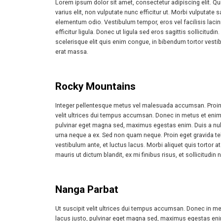
Lorem ipsum dolor sit amet, consectetur adipiscing elit. Q
varius elit, non vulputate nunc efficitur ut. Morbi vulputat
elementum odio. Vestibulum tempor, eros vel facilisis lacinia,
efficitur ligula. Donec ut ligula sed eros sagittis sollicit
scelerisque elit quis enim congue, in bibendum tortor ves
erat massa.
Rocky Mountains
Integer pellentesque metus vel malesuada accumsan. Proin eg
velit ultrices dui tempus accumsan. Donec in metus et enim 
pulvinar eget magna sed, maximus egestas enim. Duis a nu
urna neque a ex. Sed non quam neque. Proin eget gravida tell
vestibulum ante, et luctus lacus. Morbi aliquet quis tortor at 
mauris ut dictum blandit, ex mi finibus risus, et sollicitudin 
Nanga Parbat
Ut suscipit velit ultrices dui tempus accumsan. Donec in me
lacus justo, pulvinar eget magna sed, maximus egestas eni