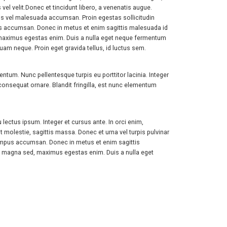
vel velit.Donec et tincidunt libero, a venenatis augue.
etus vel malesuada accumsan. Proin egestas sollicitudin
empus accumsan. Donec in metus et enim sagittis malesuada id
d, maximus egestas enim. Duis a nulla eget neque fermentum
m neque. Proin eget gravida tellus, id luctus sem.
ntum. Nunc pellentesque turpis eu porttitor lacinia. Integer
nsequat ornare. Blandit fringilla, est nunc elementum
 lectus ipsum. Integer et cursus ante. In orci enim,
t molestie, sagittis massa. Donec et urna vel turpis pulvinar
i tempus accumsan. Donec in metus et enim sagittis
get magna sed, maximus egestas enim. Duis a nulla eget