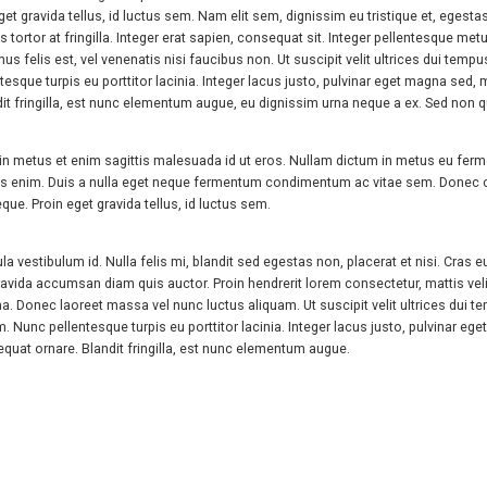
 gravida tellus, id luctus sem. Nam elit sem, dignissim eu tristique et, egestas 
s tortor at fringilla. Integer erat sapien, consequat sit. Integer pellentesque m
mus felis est, vel venenatis nisi faucibus non. Ut suscipit velit ultrices dui t
esque turpis eu porttitor lacinia. Integer lacus justo, pulvinar eget magna se
fringilla, est nunc elementum augue, eu dignissim urna neque a ex. Sed non qua
in metus et enim sagittis malesuada id ut eros. Nullam dictum in metus eu ferme
s enim. Duis a nulla eget neque fermentum condimentum ac vitae sem. Donec co
e. Proin eget gravida tellus, id luctus sem.
 vestibulum id. Nulla felis mi, blandit sed egestas non, placerat et nisi. Cras eu
gravida accumsan diam quis auctor. Proin hendrerit lorem consectetur, mattis veli
 urna. Donec laoreet massa vel nunc luctus aliquam. Ut suscipit velit ultrices du
Nunc pellentesque turpis eu porttitor lacinia. Integer lacus justo, pulvinar e
t ornare. Blandit fringilla, est nunc elementum augue.