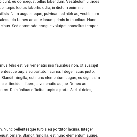
cidunt, eu consequat tellus bibendum. Vestibulum ultrices
, turpis lectus lobortis odio, in dictum enim nisi
 facilisis. Nam augue neque, pulvinar sed nibh ac, vestibulum
et malesuada fames ac ante ipsum primis in faucibus. Nunc
 faucibus. Sed commodo congue volutpat phasellus tempor
s felis est, vel venenatis nisi faucibus non. Ut suscipit
esque turpis eu porttitor lacinia. Integer lacus justo,
landit fringilla, est nunc elementum augue, eu dignissim
ec et tincidunt libero, a venenatis augue. Donec ac
ros. Duis finibus efficitur turpis a porta. Sed ultricies,
Nunc pellentesque turpis eu porttitor lacinia. Integer
at ornare. Blandit fringilla, est nunc elementum augue,