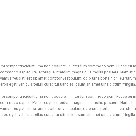
Morbi semper tincidunt urna non posuere. In interdum commodo sem. Fusce eu ma
eu commodo sapien. Pellentesque interdum magna quis mollis posuere. Nam et ni
 Vivamus feugiat, est sit amet porttitor vestibulum, odio urna porta nibh, eu rutrum
os eget, vehicula tellus curabitur ultricies ipsum sit amet urna dictum fringill
Morbi semper tincidunt urna non posuere. In interdum commodo sem. Fusce eu ma
eu commodo sapien. Pellentesque interdum magna quis mollis posuere. Nam et ni
 Vivamus feugiat, est sit amet porttitor vestibulum, odio urna porta nibh, eu rutrum
os eget, vehicula tellus curabitur ultricies ipsum sit amet urna dictum fringill