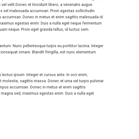
vel velit.Donec et tincidunt libero, a venenatis augue.
etus vel malesuada accumsan. Proin egestas sollicitudin
empus accumsan. Donec in metus et enim sagittis malesuada id
d, maximus egestas enim. Duis a nulla eget neque fermentum
m neque. Proin eget gravida tellus, id luctus sem.
ntum. Nunc pellentesque turpis eu porttitor lacinia. Integer
nsequat ornare. Blandit fringilla, est nunc elementum
 lectus ipsum. Integer et cursus ante. In orci enim,
t molestie, sagittis massa. Donec et urna vel turpis pulvinar
i tempus accumsan. Donec in metus et enim sagittis
get magna sed, maximus egestas enim. Duis a nulla eget