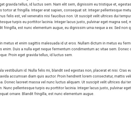
 gravida tellus, id luctus sem. Nam elit sem, dignissim eu tristique et, egestas 
s tortor at fringilla. Integer erat sapien, consequat sit. Integer pellentesque m
mus felis est, vel venenatis nisi faucibus non. Ut suscipit velit ultrices dui t
esque turpis eu porttitor lacinia. Integer lacus justo, pulvinar eget magna se
fringilla, est nunc elementum augue, eu dignissim urna neque a ex. Sed non qua
in metus et enim sagittis malesuada id ut eros. Nullam dictum in metus eu ferme
s enim. Duis a nulla eget neque fermentum condimentum ac vitae sem. Donec co
e. Proin eget gravida tellus, id luctus sem.
 vestibulum id. Nulla felis mi, blandit sed egestas non, placerat et nisi. Cras eu
gravida accumsan diam quis auctor. Proin hendrerit lorem consectetur, mattis veli
 urna. Donec laoreet massa vel nunc luctus aliquam. Ut suscipit velit ultrices du
Nunc pellentesque turpis eu porttitor lacinia. Integer lacus justo, pulvinar e
t ornare. Blandit fringilla, est nunc elementum augue.