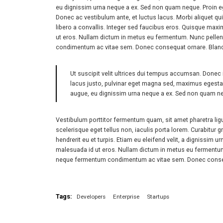
eu dignissim urna neque a ex. Sed non quam neque. Proin eget
Donec ac vestibulum ante, et luctus lacus. Morbi aliquet qui
libero a convallis. Integer sed faucibus eros. Quisque maxi
ut eros. Nullam dictum in metus eu fermentum. Nunc pellent
condimentum ac vitae sem. Donec consequat ornare. Blandit 
Ut suscipit velit ultrices dui tempus accumsan. Donec 
lacus justo, pulvinar eget magna sed, maximus egesta
augue, eu dignissim urna neque a ex. Sed non quam nequ
Vestibulum porttitor fermentum quam, sit amet pharetra ligula
scelerisque eget tellus non, iaculis porta lorem. Curabitur 
hendrerit eu et turpis. Etiam eu eleifend velit, a dignissim
malesuada id ut eros. Nullam dictum in metus eu fermentum. 
neque fermentum condimentum ac vitae sem. Donec consequa
Tags:
Developers
Enterprise
Startups