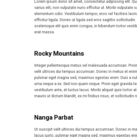
Lorem ipsum dolor sit amet, consectetur adipiscing elit. Q
varius elit, non vulputate nunc efficitur ut. Morbi vulputat
elementum odio. Vestibulum tempor, eros vel facilisis lacinia,
efficitur ligula. Donec ut ligula sed eros sagittis sollicit
scelerisque elit quis enim congue, in bibendum tortor ves
erat massa.
Rocky Mountains
Integer pellentesque metus vel malesuada accumsan. Proin eg
velit ultrices dui tempus accumsan. Donec in metus et enim 
pulvinar eget magna sed, maximus egestas enim. Duis a nu
urna neque a ex. Sed non quam neque. Proin eget gravida tell
vestibulum ante, et luctus lacus. Morbi aliquet quis tortor at 
mauris ut dictum blandit, ex mi finibus risus, et sollicitudin 
Nanga Parbat
Ut suscipit velit ultrices dui tempus accumsan. Donec in me
lacus justo, pulvinar eget magna sed, maximus egestas eni