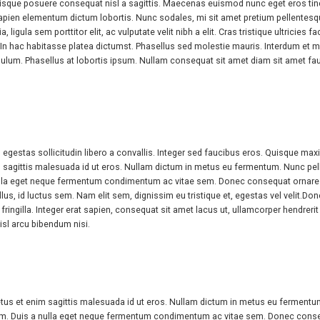
uisque posuere consequat nisl a sagittis. Maecenas euismod nunc eget eros tin
e sapien elementum dictum lobortis. Nunc sodales, mi sit amet pretium pellentesque
 ligula sem porttitor elit, ac vulputate velit nibh a elit. Cras tristique ultricies
udin. In hac habitasse platea dictumst. Phasellus sed molestie mauris. Interdum 
tibulum. Phasellus at lobortis ipsum. Nullam consequat sit amet diam sit amet
estas sollicitudin libero a convallis. Integer sed faucibus eros. Quisque maximu
sagittis malesuada id ut eros. Nullam dictum in metus eu fermentum. Nunc pellent
lla eget neque fermentum condimentum ac vitae sem. Donec consequat ornare. B
us, id luctus sem. Nam elit sem, dignissim eu tristique et, egestas vel velit.Don
fringilla. Integer erat sapien, consequat sit amet lacus ut, ullamcorper hendrerit e
nisl arcu bibendum nisi.
tus et enim sagittis malesuada id ut eros. Nullam dictum in metus eu fermentum. 
m. Duis a nulla eget neque fermentum condimentum ac vitae sem. Donec consequ