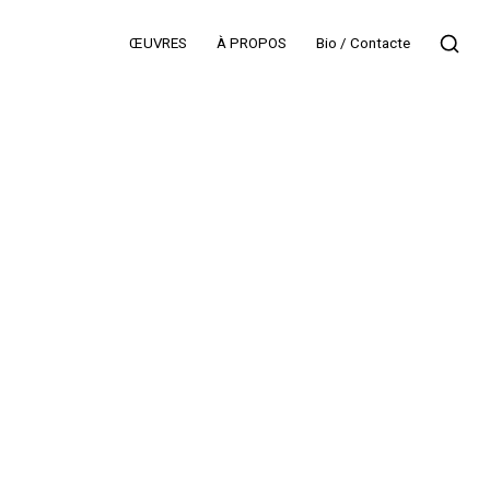
ŒUVRES
À PROPOS
Bio / Contacte