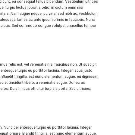
cidunt, eu consequat tellus bibendum. Vestibulum ultrices
, turpis lectus lobortis odio, in dictum enim nisi
 facilisis. Nam augue neque, pulvinar sed nibh ac, vestibulum
et malesuada fames ac ante ipsum primis in faucibus. Nunc
 faucibus. Sed commodo congue volutpat phasellus tempor
s felis est, vel venenatis nisi faucibus non. Ut suscipit
esque turpis eu porttitor lacinia. Integer lacus justo,
landit fringilla, est nunc elementum augue, eu dignissim
ec et tincidunt libero, a venenatis augue. Donec ac
ros. Duis finibus efficitur turpis a porta. Sed ultricies,
Nunc pellentesque turpis eu porttitor lacinia. Integer
at ornare. Blandit fringilla, est nunc elementum augue,