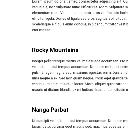
Lorem ipsum dolor sit amet, consectetur adipiscing elit. Q
varius elit, non vulputate nunc efficitur ut. Morbi vulputat
elementum odio. Vestibulum tempor, eros vel facilisis lacinia,
efficitur ligula. Donec ut ligula sed eros sagittis sollicit
scelerisque elit quis enim congue, in bibendum tortor ves
erat massa.
Rocky Mountains
Integer pellentesque metus vel malesuada accumsan. Proin eg
velit ultrices dui tempus accumsan. Donec in metus et enim 
pulvinar eget magna sed, maximus egestas enim. Duis a nu
urna neque a ex. Sed non quam neque. Proin eget gravida tell
vestibulum ante, et luctus lacus. Morbi aliquet quis tortor at 
mauris ut dictum blandit, ex mi finibus risus, et sollicitudin 
Nanga Parbat
Ut suscipit velit ultrices dui tempus accumsan. Donec in me
lacus justo, pulvinar eget magna sed, maximus egestas eni