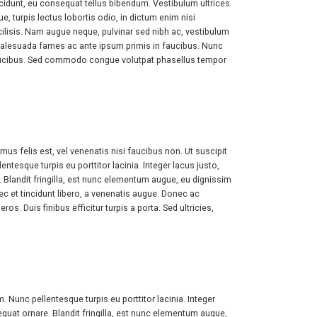
cidunt, eu consequat tellus bibendum. Vestibulum ultrices
, turpis lectus lobortis odio, in dictum enim nisi
 facilisis. Nam augue neque, pulvinar sed nibh ac, vestibulum
et malesuada fames ac ante ipsum primis in faucibus. Nunc
 faucibus. Sed commodo congue volutpat phasellus tempor
s felis est, vel venenatis nisi faucibus non. Ut suscipit
esque turpis eu porttitor lacinia. Integer lacus justo,
landit fringilla, est nunc elementum augue, eu dignissim
ec et tincidunt libero, a venenatis augue. Donec ac
ros. Duis finibus efficitur turpis a porta. Sed ultricies,
Nunc pellentesque turpis eu porttitor lacinia. Integer
at ornare. Blandit fringilla, est nunc elementum augue,