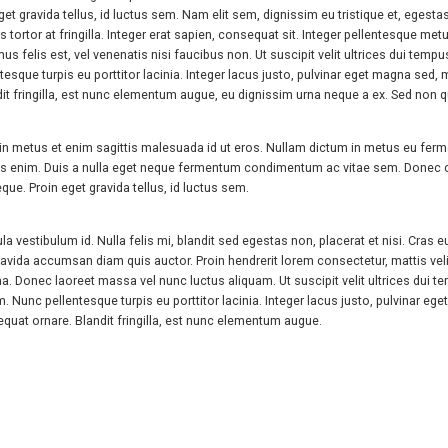
 gravida tellus, id luctus sem. Nam elit sem, dignissim eu tristique et, egestas 
s tortor at fringilla. Integer erat sapien, consequat sit. Integer pellentesque m
mus felis est, vel venenatis nisi faucibus non. Ut suscipit velit ultrices dui t
esque turpis eu porttitor lacinia. Integer lacus justo, pulvinar eget magna se
fringilla, est nunc elementum augue, eu dignissim urna neque a ex. Sed non qua
in metus et enim sagittis malesuada id ut eros. Nullam dictum in metus eu ferme
s enim. Duis a nulla eget neque fermentum condimentum ac vitae sem. Donec co
e. Proin eget gravida tellus, id luctus sem.
 vestibulum id. Nulla felis mi, blandit sed egestas non, placerat et nisi. Cras eu
gravida accumsan diam quis auctor. Proin hendrerit lorem consectetur, mattis veli
 urna. Donec laoreet massa vel nunc luctus aliquam. Ut suscipit velit ultrices du
Nunc pellentesque turpis eu porttitor lacinia. Integer lacus justo, pulvinar e
t ornare. Blandit fringilla, est nunc elementum augue.