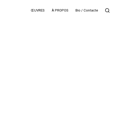
ŒUVRES
À PROPOS
Bio / Contacte