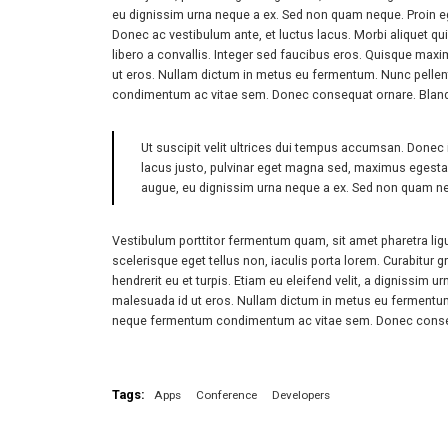
eu dignissim urna neque a ex. Sed non quam neque. Proin eget
Donec ac vestibulum ante, et luctus lacus. Morbi aliquet qui
libero a convallis. Integer sed faucibus eros. Quisque maxi
ut eros. Nullam dictum in metus eu fermentum. Nunc pellent
condimentum ac vitae sem. Donec consequat ornare. Blandit 
Ut suscipit velit ultrices dui tempus accumsan. Donec 
lacus justo, pulvinar eget magna sed, maximus egesta
augue, eu dignissim urna neque a ex. Sed non quam nequ
Vestibulum porttitor fermentum quam, sit amet pharetra ligula
scelerisque eget tellus non, iaculis porta lorem. Curabitur 
hendrerit eu et turpis. Etiam eu eleifend velit, a dignissim
malesuada id ut eros. Nullam dictum in metus eu fermentum. 
neque fermentum condimentum ac vitae sem. Donec consequa
Tags:
Apps
Conference
Developers