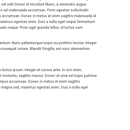
vel velit.Donec et tincidunt libero, a venenatis augue.
etus vel malesuada accumsan. Proin egestas sollicitudin
empus accumsan. Donec in metus et enim sagittis malesuada id
d, maximus egestas enim. Duis a nulla eget neque fermentum
m neque. Proin eget gravida tellus, id luctus sem.
ntum. Nunc pellentesque turpis eu porttitor lacinia. Integer
nsequat ornare. Blandit fringilla, est nunc elementum
 lectus ipsum. Integer et cursus ante. In orci enim,
t molestie, sagittis massa. Donec et urna vel turpis pulvinar
i tempus accumsan. Donec in metus et enim sagittis
get magna sed, maximus egestas enim. Duis a nulla eget