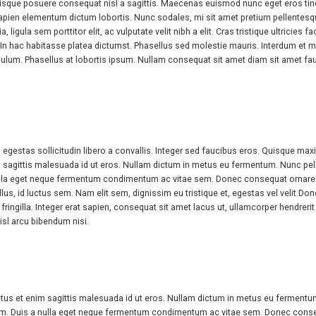
uisque posuere consequat nisl a sagittis. Maecenas euismod nunc eget eros tin
e sapien elementum dictum lobortis. Nunc sodales, mi sit amet pretium pellentesque
 ligula sem porttitor elit, ac vulputate velit nibh a elit. Cras tristique ultricies
udin. In hac habitasse platea dictumst. Phasellus sed molestie mauris. Interdum 
tibulum. Phasellus at lobortis ipsum. Nullam consequat sit amet diam sit amet
estas sollicitudin libero a convallis. Integer sed faucibus eros. Quisque maximu
sagittis malesuada id ut eros. Nullam dictum in metus eu fermentum. Nunc pellent
lla eget neque fermentum condimentum ac vitae sem. Donec consequat ornare. B
us, id luctus sem. Nam elit sem, dignissim eu tristique et, egestas vel velit.Don
fringilla. Integer erat sapien, consequat sit amet lacus ut, ullamcorper hendrerit e
nisl arcu bibendum nisi.
tus et enim sagittis malesuada id ut eros. Nullam dictum in metus eu fermentum. 
m. Duis a nulla eget neque fermentum condimentum ac vitae sem. Donec consequ